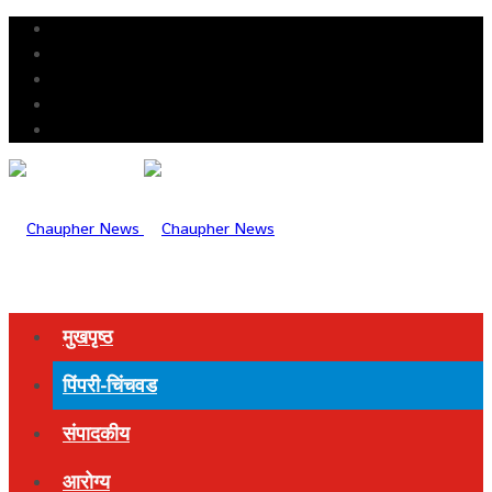
मुखपृष्ठ
पिंपरी-चिंचवड
संपादकीय
आरोग्य