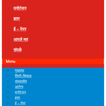
मनोरंजन
इतर
ई – पेपर
आपले मत
संपर्क
Menu
मुखपृष्ठ
पिंपरी-चिंचवड
संपादकीय
आरोग्य
मनोरंजन
इतर
ई – पेपर