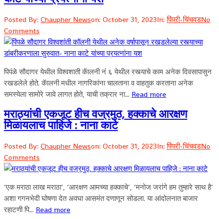
Posted By:
Chaupher News
on:
October 31, 2023
In:
पिंपरी-चिंचवड
No
Comments
पिपंळे सौदागर येथील विश्वशाती कॅालनी नं ६ येथील रस्त्याचे काम अनेक दिवसापासुन
रखडलेले होते. कॅालनी मधील नागरिकांना चालताना व वाहतुक करताना अनेक
समस्येला सामोरे जावे लागत होते, याची तक्रार ना...
Read more
मराठ्यांची एकजूट हीच वज्रमुठ, हक्काचे आरक्षण
मिळायलाच पाहिजे : नाना काटे
Posted By:
Chaupher News
on:
October 31, 2023
In:
पिंपरी-चिंचवड
No
Comments
‘एक मराठा लाख मराठा’, ‘आरक्षण आमच्या हक्काचे’, ‘मनोज जरांगे हम तुम्हारे साथ है’
अशा गगनभेदी घोषणा देत अवघा आसमंत दणाणून सोडला. या आंदोलनात बाजार
रहाटणी पि...
Read more