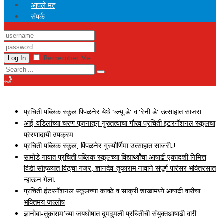
आपले मत
संपर्क
Remember Me
Log In
BREAKING NEWS
प्रचिती पब्लिक स्कूल पिंपळनेर येथे ‘ब्ल्यू डे’ व ‘रेनी डे’ उत्साहात साजरा
आई-वडिलांच्या चरण पूजनातून गुरुतत्वाचा गौरव प्रचिती इंटरनॅशनल स्कूलचा
प्रेरणादायी उपक्रम
प्रचिती पब्लिक स्कूल, पिंपळनेर गुरुपौर्णिमा उत्साहात साजरी..!
सामोडे गावात प्रचिती पब्लिक स्कूलच्या विद्यार्थ्यांचा आषाढी एकादशी निमित्त
दिंडी सोहळ्यात विठूचा गजर, ज्ञानदेव-तुकाराम नावाने संपूर्ण परिसर भक्तिरसात
न्हाऊन गेला.
प्रचिती इंटरनॅशनल स्कूलच्या कावठे व साक्री शाखांमध्ये आषाढी वारीचा
भक्तिमय जल्लोष
ज्ञानोबा-तुकाराम’च्या जयघोषात दुमदुमली प्रचितीची संयुक्तआषाढी वारी