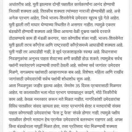
अधांतरीच आहे. युती झाल्यास दोन्ही पक्षातील कार्यकर्त्यांना आनंद होण्याची
जितकी शक्यता आहे. तितकीच शक्यता त्यांच्यात नाराजी होण्याचीही आहे. असे
अनेक प्रभाग आहेत, जिथे भाजप-शिवसेनेचे उमेदवार खूपच पुढे गेले आहेत.
युती झाली तरी माघार घेण्याच्या स्थितीत ते असणार नाहीत. त्यामुळे एकतर
बंडखोरी होण्याची शक्यता आहे किंवा आयत्या वेळी दुसर्‍या पक्षांचे दरवाजे
ठोठावण्याचे काम ही मंडळी करणार, यात कोणतीच शंका नाही. भाजप-शिवसेनेत
युती झाली तरच काँग्रेस आणि राष्ट्रवादी काँग्रेसमध्ये आघाडीची शक्यता आहे.
युती नाही तर आघाडीही नाही, हे सूर्य प्रकाशाइतके स्वच्छ आहे. विधानसभा
निवडणुकांचा अनुभव पाहता शेवटच्या क्षणी काहीही होऊ शकते. त्यामुळेच सर्वच
पक्षांनी स्वतंत्रपणे लढण्याची तयारी ठेवली आहे. सर्वच्या सर्व जागांवर उमेदवार
मिळणे, सगळ्याच पक्षांसाठी आव्हानात्मक बाब आहे. विशेषत: महिला आणि राखीव
जागांसाठी उमेदवारांची सर्वच पक्षांची शोधाशोध सुरू आहे.
आता निवडणुका जाहीर झाल्या आहेत. जेमतेम 35 दिवस प्रचारासाठी मिळणार
आहेत. या कालावधीत भला मोठा प्रभाग पायाखालून काढणे, मोठे जिकीरीचे
काम आहे. केवळ नमस्कार करून मते मिळत नाहीत. नागरिकांशी उमेदवारांचा
विविध पातळीवर संवाद व्हायला हवा; मात्र प्रभागांचे क्षेत्र व मतदारांची संख्या
पाहता कोणत्याही उमेदवारांचा ‘फेस टू फेस’ संपर्क होणार नाही. त्यामुळे पक्षीय
पातळीवर होणारे मतदान हेच प्रत्येक उमेदवाराचे बलस्थान राहणार आहे. अपक्ष
किवा बंडखोराला यापूर्वी मिळत होता, तसा प्रतिसाद यंदा मिळण्याची शक्यता