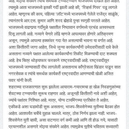
आहे. मोठ्या संख्येने त्यांचे समर्थक टप्प्याटप्प्याने भाजपमध्ये दाखल होत आहेत.
त्यामुळे आता भाजपमध्ये इतकी गर्दी झाली आहे की, ‘रिव्हर्स गियर’ पडू लागले
आहेत. म्हणूनच की काय, पहिल्या ‘लॉट’मध्ये भाजपमध्ये गेलेले राजेंद्र साळुंके,
त्यानंतरचे आर.एस. कुमार आणि शरद बोर्‍हाडे पुन्हा स्वगृही परतले आहेत.
भाजपमध्ये वाढणार्‍या गर्दीमुळे पक्षातील निष्ठावान वर्गामध्ये प्रचंड अस्वस्थता
दिसू लागली आहे. नव्याने येणारे लोंढे म्हणजे आपल्यावर होणारे अतिक्रमण
असून, त्यामुळे आपल्या हक्कांवर गदा येत असल्याची भावना या वर्गात आहे.
अशा कितीतरी जागा आहेत, जिथे जुन्या कार्यकर्त्यांनी उमेदवारीसाठी दावे केले
असताना नव्याने पक्षात आलेल्या कार्यकर्त्यांना तिकीट मिळण्याची दाट शक्यता
आहे. हेच चित्र थोड्याफार फरकाने राष्ट्रवादीतही आहे. राष्ट्रवादीतून
भाजपमध्ये जाण्यासाठी रीघ लागलेली असतानाच काँग्रेसला खिंडार पाडून सात
नगरसेवक व त्यांचे समर्थक कार्यकर्ते राष्ट्रवादीत आणण्याची खेळी अजित
पवार यांनी केली.
शहराच्या राजकारणात सुरू झालेला आयाराम-गयारामचा हा खेळ निवडणुकांच्या
शेवटच्या टप्प्यापर्यंत सुरूच राहणार आहे. अजूनही कितीतरी नावे अशी आहेत,
ज्यांचे पक्षांतर निश्‍चित आहे. मात्र, योग्य टायमिंगच्या प्रतिक्षेत ते आहेत.
एकीकडे अशा घडामोडी सुरू असताना, भाजप-शिवसेनेच्या युतीच्या बैठका होत
आहेत. आतापर्यंत चर्चेचे गुर्‍हाळ चालले. मात्र, ठोस निर्णय झाला नाही. भाजप-
शिवसेनेत युती व्हावी, असा वाटणारा वर्ग कमी आहे आणि ती होऊ नये, यासाठी
प्रयत्नशील असणारे मोठ्या संख्येने आहेत. त्यामुळेच युतीचे भवितव्य सध्यातरी