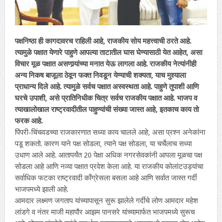
पक्षनिष्ठा ही कागदावरच राहिली आहे, राजकीय सोय महत्त्वाची ठरते आहे.
त्यामुळे पक्षात येणारे पाहुणे आपल्या ताटातील घास घेण्यासाठी येत आहेत, असा
विचार मूळ पक्षात असणार्‍यांच्या मनात येऊ लागला आहे. राजकीय नेत्यांनीही
अन्य निकष बाजूला ठेवून फक्त निवडून येण्याची शक्यता, याच मुद्द्याला
प्राधान्य दिले आहे. त्यामुळे सर्वच पक्षात अस्वस्थता आहे. पाहुणे तुपाशी आणि
घरचे उपाशी, असे प्रातिनिधीक चित्र सर्वच राजकीय पक्षात आहे. भाजप व
त्याखालोखाल राष्ट्रवादीतील पाहुण्यांची संख्या जास्त आहे, इतकाच काय तो
फरक आहे.
पिंपरी-चिंचवडच्या राजकारणात सध्या काय चालले आहे, असा प्रश्‍न अनेकांना
पडू शकतो. कारण याने पक्ष सोडला, त्याने पक्ष सोडला, या चर्चेलाच सध्या
उधाण आले आहे. आतापर्यंत 20 पेक्षा अधिक नगरसेवकांनी आपला मूळचा पक्ष
सोडला आहे आणि नव्या पक्षात प्रवेश केला आहे. या राजकीय कोलांटउड्यांचा
सर्वाधिक फटका राष्ट्रवादी काँग्रेसला बसला आहे आणि सर्वात जास्त गर्दी
भाजपमध्ये झाली आहे.
आमदार लक्ष्मण जगताप यांच्यापासून सुरू झालेले गर्दीचे लोण आमदार महेश
लांडगे व नंतर माजी महापौर आझम पानसरे यांच्यामार्फत भाजपमध्ये सुरूच