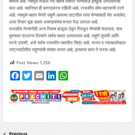
कमीच आहे. त्यामुळे मिळेल त्या पक्षाचे तिकीट घेण्याकडे इच्छुक उमेदवारांचा
कल आहे. पक्षनिष्ठा ही कागदावरच राहिली आहे, राजकीय सोय महत्त्वाची ठरते
आहे. त्यामुळे पक्षात येणारे पाहुणे आपल्या ताटातील घास घेण्यासाठी येत असावेत,
असा विचार मूळ पक्षात असणार्‍यांच्या मनात येऊ लागला आहे.
राजकीय नेत्यांनीही अन्य निकष बाजूला ठेवून निवडून येण्याची शकयता, याच
मुद्द्याला प्राधान्य दिल्याने सर्वच पक्षात अस्वस्थता आहे. पाहुणे तुपाशी आणि
घरचे उपाशी, असे सर्वच राजकीय पक्षातील चित्र आहे. भाजप व त्याखालोखाल
राष्ट्रवादीतील पाहुण्यांची संख्या जास्त आहे, इतकाच काय ते फरक आहे.
Post Views:
1,256
Facebook
Twitter
Email
LinkedIn
WhatsApp
Previous