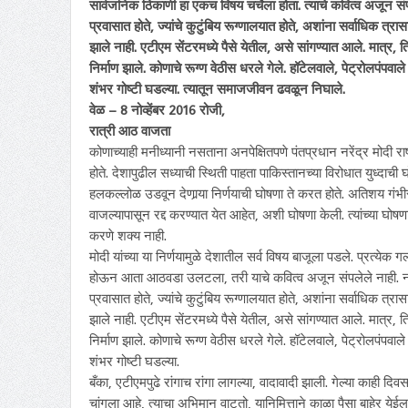
सार्वजनिक ठिकाणी हा एकच विषय चर्चेला होता. त्याचे कवित्व अजून संपलेल
प्रवासात होते, ज्यांचे कुटुंबिय रूग्णालयात होते, अशांना सर्वाधिक त्रा
झाले नाही. एटीएम सेंटरमध्ये पैसे येतील, असे सांगण्यात आले. मात्र, 
निर्माण झाले. कोणाचे रूग्ण वेठीस धरले गेले. हॉटेलवाले, पेट्रोल
शंभर गोष्टी घडल्या. त्यातून समाजजीवन ढवळून निघाले.
वेळ – 8 नोव्हेंबर 2016 रोजी,
रात्री आठ वाजता
कोणाच्याही मनीध्यानी नसताना अनपेक्षितपणे पंतप्रधान नरेंद्र मोदी राष्
होते. देशापुढील सध्याची स्थिती पाहता पाकिस्तानच्या विरोधात युध्दा
हलकल्लोळ उडवून देणार्‍या निर्णयाची घोषणा ते करत होते. अतिशय गंभीर
वाजल्यापासून रद्द करण्यात येत आहेत, अशी घोषणा केली. त्यांच्या घोषणा
करणे शक्य नाही.
मोदी यांच्या या निर्णयामुळे देशातील सर्व विषय बाजूला पडले. प्रत्येक
होऊन आता आठवडा उलटला, तरी याचे कवित्व अजून संपलेले नाही. नोटा रद्
प्रवासात होते, ज्यांचे कुटुंबिय रूग्णालयात होते, अशांना सर्वाधिक त्र
झाले नाही. एटीएम सेंटरमध्ये पैसे येतील, असे सांगण्यात आले. मात्र, 
निर्माण झाले. कोणाचे रूग्ण वेठीस धरले गेले. हॉटेलवाले, पेट्रोल
शंभर गोष्टी घडल्या.
बँका, एटीएमपुढे रांगाच रांगा लागल्या, वादावादी झाली. गेल्या काही दि
चांगला आहे, त्याचा अभिमान वाटतो, यानिमित्ताने काळा पैसा बाहेर ये