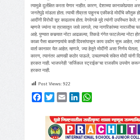
त्यामुळे दुर्लक्षित करता येणार नाहीत. कारण, देशाच्या कानाकोपर्‍यात
जनतेपुढे मांडला होता. त्याची तीव्रता पाहूनच एकीकडे मोदींचे कौतु
आदींनी विरोधी सूर काढलाच होता. वेगवेगळे मुद्दे त्यांनी उपस्थित केले. त्
म्हणजे ज्यांना या त्रासातून जावे लागले, त्या नागरिकांच्या नाराजीचा
आहे. पुण्यात कचर्‍यात नोटा आढळल्या, तिकडे गंगेत फाटलेल्या नोटा ह
काळा पैसा बाळगणार्‍यांचे काही दिवसांपासून काय उद्योग सुरू आहेत, 
वार्ता कानावर येत आहेत. म्हणजे, ज्या हेतूने मोदींनी असा निर्णय घेत
कारण, त्यानंतर आणखी कठोर पाऊले, उचलण्याचे संकेत मोदी यांनी द
हरकत नाही. भाजपनेही ‘सर्जिकल स्ट्राईक’चा राजकीय उपयोग करून पा
हरकत नाही.
Post Views:
922
Facebook
Twitter
Email
LinkedIn
WhatsApp