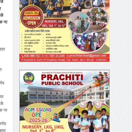
 जे
त
ळे
एक ना
ूवात
त
्णय
ळेत
ळे
एक ना
र्णय
 हाल