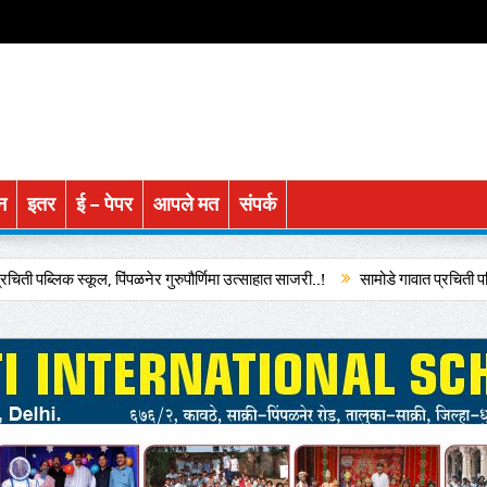
न
इतर
ई – पेपर
आपले मत
संपर्क
कूल, पिंपळनेर गुरुपौर्णिमा उत्साहात साजरी..!
सामोडे गावात प्रचिती पब्लिक स्कूलच्या व