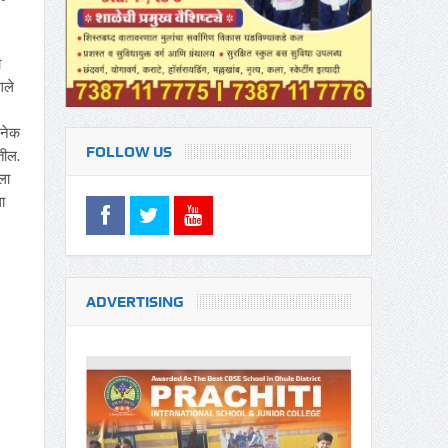
ो
गले
अनेक
FOLLOW US
तील.
ला
ा
ADVERTISING