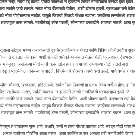
े नाही. नोटा रद्द केल्या. पर्यायी व्यवस्था न झाल्याने लाखो नागरिकांचे प्रचंड हाल झाले.
साला सामोरे जावे लागले. नव्या नोटा बँकामध्ये येतील, अशी घोषणा झाली. प्रत्यक्षात तसे वेळे
तिथे नोटा पोहोचल्याच नाहीत. यामुळे जिकडे-तिकडे गोंधळ उडाला. काहींच्या लग्नांमध्ये अडथ
पंपवाले अडवणूक करू लागले. भाजीमंडई ओस पडली, सोन्याच्या दरवाढीने आकाश गाठले. अशा 
ट्राला उद्देशून भाषण करण्यासाठी दूरचित्रवाहिन्यांवर येतात आणि विविध तर्कवितर्कांना सुर
ची घोषणा ते करतात की काय, अशी शंकाही अनेकांच्या मनात येऊन गेली. प्रत्यक्षात, देशभरात
 भावमुद्रा असलेल्या मोदी यांनी चलनातील हजार व पाचशे रूपयांच्या नोटा रात्री बारा
 ऐकून प्रत्येकाला काय-काय वाटले, कित्येकांचे होत्याचे नव्हते कसे झाले, याचे वर्णन शब्दा
 गल्लीत, चौकात, घराघरात, हॉटेलमध्ये, सार्वजनिक ठिकाणी हा एकच विषय चर्चेला होता. हा निर
द केल्या. मात्र, पर्यायी व्यवस्था न झाल्याने लाखो नागरिकांचे प्रचंड हाल झाले. जे
ासाला सामोरे जावे लागले. नव्या नोटा बँकामधील येतील, अशी घोषणा झाली. प्रत्यक्षात तसे वे
तिथे नोटा पोहोचल्याच नाहीत. यामुळे जिकडे-तिकडे गोंधळ उडाला. काहींच्या लग्नांमध्ये अडथ
पंपवाले अडवणूक करू लागले. भाजीमंडई ओस पडली, सोन्याच्या दरवाढीने आकाश गाठले. अशा 
वसांपासून हे वातावरण सुरू आहे. तथापि, कमी न होता गोंधळ वाढतच आहे. नरेंद्र मोदी यांचा नि
ईल, अनेक चुकीच्या गोष्टींना आळा बसेल, असा सार्वत्रिक सूर असला तरी नागरिकांचे होणारे