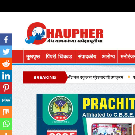
मुखपृष्ठ
पिंपरी-चिंचवड
संपादकीय
आरोग्य
मनोरंज
ुरुतत्वाचा गौरव प्रचिती इंटरनॅशनल स्कूलचा प्रेरणादायी उपक्रम
BREAKING
प्रचिती पब्लिक स्
NEWS