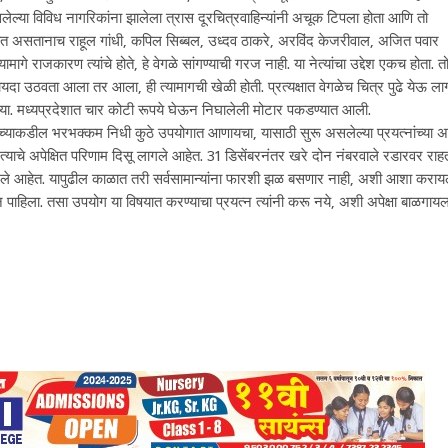
 असलेल्या विविध नागरिकांना झालेला त्रास दूरचित्रवाहिन्यांनी अचूक टिपला होता आणि तो
क होत असतानाच राहूल गांधी, कपिल सिब्बल, उध्दव ठाकरे, अरविंद केजरीवाल, अजित पवार
यामागे राजकारण त्यांचे होते, हे वेगळे सांगण्याची गरज नाही. या नेत्यांचा उद्देश एकच होता. त
 फायदा उठवता आला तर आला, ही त्यामागची खेळी होती. प्रत्यक्षात वेगळेच चित्र पुढे येऊ ला
ोत्या. मध्यप्रदेशात चार कोटी रूपये घेऊन निघालेली मोटार पकडण्यात आली.
त्यांच्याकडील भरभक्कम निधी कुठे उपयोगात आणायचा, यासाठी सुरू असलेल्या प्रयत्नांच्या 
ला, त्याचे अपेक्षित परिणाम दिसू लागले आहेत. 31 डिसेंबरनंतर खरे दोन नंबरवाले रडारवर राह
िले आहेत. यापुढील काळात तरी सर्वसामान्यांना फारशी झळ बसणार नाही, अशी आशा कराय
हिला. तसा उपयोग या विषयात करण्याचा प्रयत्न त्यांनी करू नये, अशी अपेक्षा बाळगायल