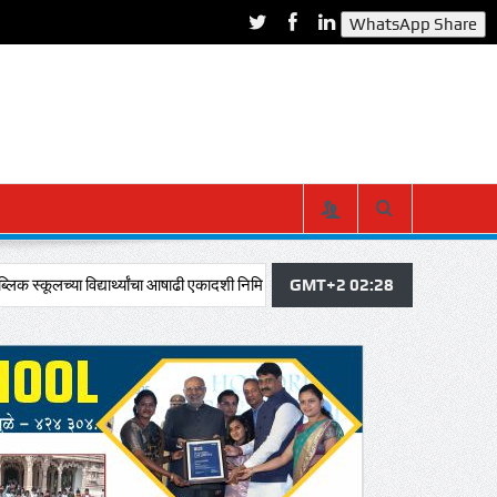
WhatsApp Share
िद्यार्थ्यांचा आषाढी एकादशी निमित्त दिंडी सोहळ्यात विठूचा गजर, ज्ञानदेव-तुकाराम नावाने सं
GMT+2 02:28