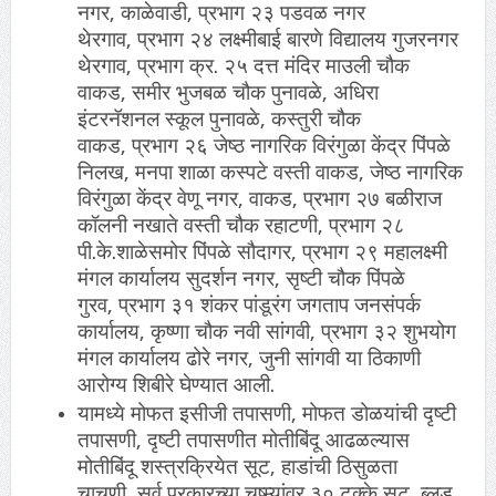
नगर, काळेवाडी, प्रभाग २३ पडवळ नगर
थेरगाव, प्रभाग २४ लक्ष्मीबाई बारणे विद्यालय गुजरनगर
थेरगाव, प्रभाग क्र. २५ दत्त मंदिर माउली चौक
वाकड, समीर भुजबळ चौक पुनावळे, अधिरा
इंटरनॅशनल स्कूल पुनावळे, कस्तुरी चौक
वाकड, प्रभाग २६ जेष्ठ नागरिक विरंगुळा केंद्र पिंपळे
निलख, मनपा शाळा कस्पटे वस्ती वाकड, जेष्ठ नागरिक
विरंगुळा केंद्र वेणू नगर, वाकड, प्रभाग २७ बळीराज
कॉलनी नखाते वस्ती चौक रहाटणी, प्रभाग २८
पी.के.शाळेसमोर पिंपळे सौदागर, प्रभाग २९ महालक्ष्मी
मंगल कार्यालय सुदर्शन नगर, सृष्टी चौक पिंपळे
गुरव, प्रभाग ३१ शंकर पांडूरंग जगताप जनसंपर्क
कार्यालय, कृष्णा चौक नवी सांगवी, प्रभाग ३२ शुभयोग
मंगल कार्यालय ढोरे नगर, जुनी सांगवी या ठिकाणी
आरोग्य शिबीरे घेण्यात आली.
यामध्ये मोफत इसीजी तपासणी, मोफत डोळयांची दृष्टी
तपासणी, दृष्टी तपासणीत मोतीबिंदू आढळल्यास
मोतीबिंदू शस्त्रक्रियेत सूट, हाडांची ठिसुळता
चाचणी, सर्व प्रकारच्या चष्म्यांवर ३० टक्के सूट, ब्लड