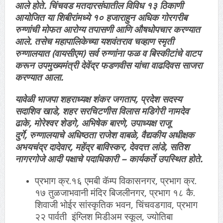
आले होते. चिंचवड मतदारसंघातील विविध १३ ठिकाणी
आयोजित या शिबीरांमध्ये १० हजाराहुन अधिक गोरगरीब
रुग्णांची मोफत आरोग्य तपासणी आणि औषधोपचार करण्यात
आले. तसेच महापालिकेच्या यशवंतराव चव्हाण स्मृती
रुग्णालयात (वायसीएम) सर्व रुग्णांना फळ व बिस्कीटांचे वाटप
करून उपमुख्यमंत्री देवेंद्र फडणवीस यांचा वाढदिवस साजरा
करण्यात आला.
यावेळी भाजपा शहराध्यक्ष शंकर जगताप, प्रदेश सदस्य
सदाशिव खाडे, शहर सरचिटणीस विलास मडिगेरी नामदेव
ढाके, मोरेश्वर शेडगे, अभिषेक बारणे, उपाध्यक्ष राजू
दुर्गे, रुग्णालयाचे अधिष्ठता राजेश वाबळे, वैद्यकीय अधीक्षक
अभयचंद्र दादेवार, महेंद्र बाविस्कर, देवदत्त लांडे, सतिश
नागरगोजे आदी पक्षाचे पदाधिकारी – कार्यकर्ते उपस्थित होते.
प्रभाग क्र.१६ एमबी कॅम्प विकासनगर, प्रभाग क्र.
१७ तुळजाभवानी मंदिर बिजलीनगर, प्रभाग १८ कै.
शिवाजी भोईर सांस्कृतिक भवन, चिंचवडगाव, प्रभाग
२२ पार्वती इंग्लिश मिडीअम स्कूल, ज्योतिबा