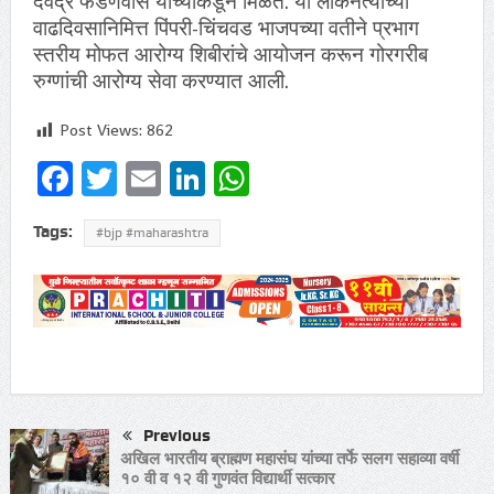
देवेंद्र फडणवीस यांच्याकडून मिळते. या लोकनेत्याच्या
वाढदिवसानिमित्त पिंपरी-चिंचवड भाजपच्या वतीने प्रभाग
स्तरीय मोफत आरोग्य शिबीरांचे आयोजन करून गोरगरीब
रुग्णांची आरोग्य सेवा करण्यात आली.
Post Views:
862
Facebook
Twitter
Email
LinkedIn
WhatsApp
Tags:
#bjp #maharashtra
Previous
अखिल भारतीय ब्राह्मण महासंघ यांच्या तर्फे सलग सहाव्या वर्षी
१० वी व १२ वी गुणवंत विद्यार्थी सत्कार