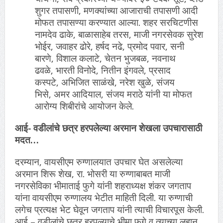
शुगर तपासणी, मणक्यांच्या आजाराची तपासणी आदी
मोफत तपासण्या करण्यात आल्या. शहर सरचिटणीस
नामदेव ढाके, बाळासाहेब तरस, माजी नगरसेवक सुरेश
भोईर, जवाहर ढोरे, हर्षद नढे, प्रमोद पवार, सनी
बारणे, ‍विशाल कलाटे, चेतन भुजबळ, नवनाथ
ढवळे, भारती विनोदे, नितीन इंगवले, प्रसाद
कस्पटे, अभिजित साळंखे, नरेश खुळे, संजय
भिसे, अमर आदियाल, संजय मराठे यांनी या मोफत
आरोग्य शिबीरांचे आयोजन केले.
आई- वडीलांचे छत्र हरपलेल्या अरमान शेखला उपचारासाठी
मदत…
दरम्यान, वायसीएम रुग्णालयात उपचार घेत असलेल्या
अरमान ‍शिरू शेख, रा. भोसरी या रुग्णाबाबत माजी
नगरसेविका भीमाताई फुगे यांनी शहराध्यक्ष शंकर जगताप
यांना वायसीएम रुग्णालय भेटीत माहिती दिली. या रुग्णाची
लगेच प्रत्यक्ष भेट घेवून जगताप यांनी त्याची विचारपूस केली.
आई – वडीलांचे छत्र हरपल्याचे भीमा फुगे व त्याच्या लहान