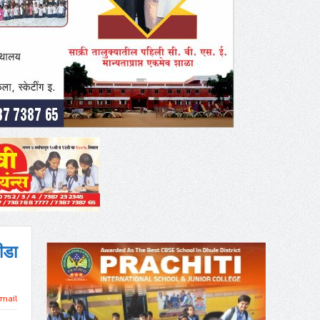
ीडा
mail