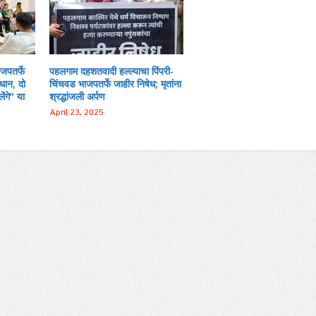
ाजपतर्फे
पहलगाम दहशतवादी हल्ल्याचा पिंपरी-
धान, दो
चिंचवड भाजपतर्फे जाहीर निषेध; मृतांना
ंगे” या
श्रद्धांजली अर्पण
April 23, 2025