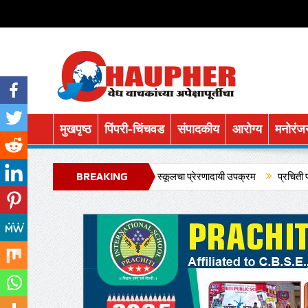
मुखपृष्ठ
पिंपरी-चिंचवड
संपादकीय
आरोग्य
मनोरंज
 गौरव प्रचिती इंटरनॅशनल स्कूलचा प्रेरणादायी उपक्रम
BREAKING
प्रचिती पब्लिक स्कूल, पिंपळन
NEWS