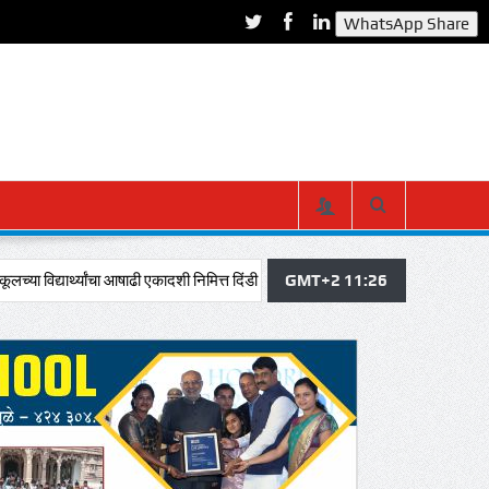
WhatsApp Share
ंचा आषाढी एकादशी निमित्त दिंडी सोहळ्यात विठूचा गजर, ज्ञानदेव-तुकाराम नावाने संपूर्ण परिसर
GMT+2 11:26