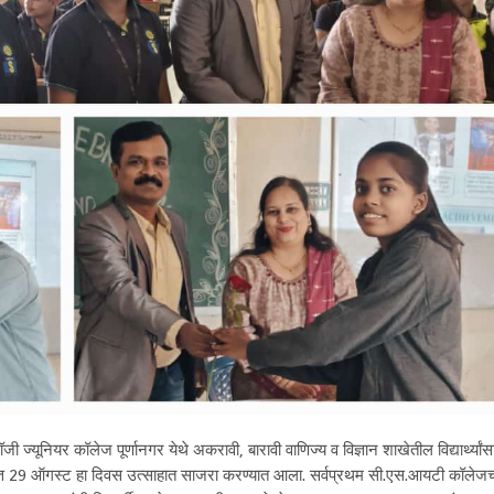
जी ज्यूनियर कॉलेज पूर्णानगर येथे अकरावी, बारावी वाणिज्य व विज्ञान शाखेतील विद्यार्थ्यांस
िमित्त 29 ऑगस्ट हा दिवस उत्साहात साजरा करण्यात आला. सर्वप्रथम सी.एस.आयटी कॉलेजच्