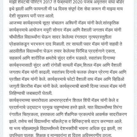
माझी शेवटची पोस्टिंग 2017 ते फेब्रुवारी 2020 पंजाब अमृतसर वाघा बॉर्डर
इथे झाली आणि फायनली मी 14 दिवस संपूर्ण देश सेवा करून मी माझ्या माय
देशी सुखरूप घरी परत आलो.
आजच्या कार्यक्रमाचे सूत्र संचालन अश्विनी मॅडम यांनी केले.सांस्कृतिक
कार्यक्रमाचे आयोजन मयुरी सोनार मॅडम आणि वैशाली जगताप मॅडम यांनी
चौथीतील विद्यार्थ्यांना घेऊन सादर केलेल्या रंगतदार नृत्यप्रस्तुतीला
प्रेक्षकांकडून भरभरून दाद मिळाली. तर सायली पवार मॅडम यांनी सहावी ते
आठवीतील विद्यार्थ्यांना घेऊन तयार केलेल्या पिरॅमिड प्रदर्शनाने एकता,
सहकार्य आणि शारीरिक क्षमतेचे सुंदर दर्शन घडवले. स्वातंत्र्य दिनाच्या
कार्यक्रमासाठी सुंदर अशी रांगोळी सायली मॅडम,शितल मॅडम आणि वैशाली
जगताप मॅडम यांनी काढली. स्वातंत्र्य दिनाचे फलक लेखन प्रेरणा मॅडम आणि
प्रतीक्षा मॅडम यांनी केले. कार्यक्रमाचे फोटो वैशाली वाघ मॅडम आणि व्हिडिओ
जागृती बिरारीस मॅडम यांनी केले. कार्यक्रमाची बातमी दिव्या जाधव मॅडम यांनी
लिहिण्याची जबाबदारी घेतली.
कार्यक्रमाच्या समारोपाला आभारप्रदर्शन शितल शिंपी मॅडम यांनी केले व
प्रदर्शनाचे उद्घाटन प्रमुख पाहुण्यांच्या हस्ते झाले. यात विद्यार्थ्यांच्या तिरंगा
रंगातील चित्रकला, हस्तकला आणि शैक्षणिक प्रकल्पांचे आकर्षक सादरीकरण
झाले. तसेच सर्व विद्यार्थ्यांना चॉकलेट्स व बिस्किट्सचे वाटप करण्यात आले.
या भव्य सोहळ्यामुळे विद्यार्थ्यांमध्ये देशभक्तीची भावना अधिक दृढ झाली, तर
उपस्थित पालक, शिक्षक व मान्यवरांना हा दिवस अविस्मरणीय ठरला.