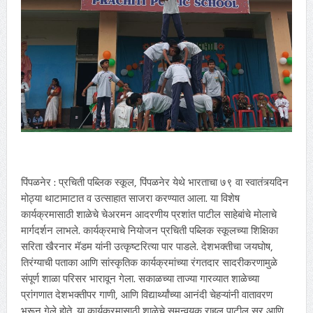
पिंपळनेर : प्रचिती पब्लिक स्कूल, पिंपळनेर येथे भारताचा ७९ वा स्वातंत्र्यदिन
मोठ्या थाटामाटात व उत्साहात साजरा करण्यात आला. या विशेष
कार्यक्रमासाठी शाळेचे चेअरमन आदरणीय प्रशांत पाटील साहेबांचे मोलाचे
मार्गदर्शन लाभले. कार्यक्रमाचे नियोजन प्रचिती पब्लिक स्कूलच्या शिक्षिका
सरिता खैरनार मॅडम यांनी उत्कृष्टरित्या पार पाडले. देशभक्तीचा जयघोष,
तिरंग्याची पताका आणि सांस्कृतिक कार्यक्रमांच्या रंगतदार सादरीकरणामुळे
संपूर्ण शाळा परिसर भारावून गेला. सकाळच्या ताज्या गारव्यात शाळेच्या
प्रांगणात देशभक्तीपर गाणी, आणि विद्यार्थ्यांच्या आनंदी चेहऱ्यांनी वातावरण
भरून गेले होते. या कार्यक्रमासाठी शाळेचे समन्वयक राहुल पाटील सर आणि