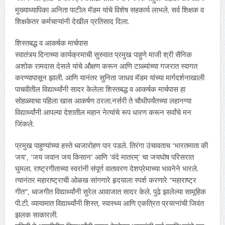
मुख्याध्यापिका अनिता पाटील मॅडम यांचे विशेष सहकार्य लाभले. सर्व शिक्षक व
शिक्षकेतर कर्मचाऱ्यांनी देखील प्रतिसाद दिला.
शिस्तबद्ध व आकर्षक मार्चपास
स्वातंत्र्य दिनाच्या कार्यक्रमाची सुरुवात प्रमुख पाहुणे माजी श्री सैनिक
अशोक रामदास देसले यांचे औक्षण करून आणि टाळ्यांच्या गजरात स्वागत
करण्यापासून झाली. आणि यानंतर सुनिता जाधव मॅडम यांच्या मार्गदर्शनाखाली
पाचवीतील विद्यार्थ्यांनी सादर केलेला शिस्तबद्ध व आकर्षक मार्चपास हा
सोहळ्याचा पहिला खास आकर्षण ठरला.नर्सरी ते चौथीपर्यंतच्या लहानग्या
विद्यार्थ्यांनी आपल्या देशातील महान नेत्यांचे रूप धारण करून सर्वांचे मन
जिंकले.
प्रमुख पाहुण्यांच्या हस्ते ध्वजारोहण पार पडले. तिरंगा उंचावताच ‘भारतमाता की
जय’, ‘जय जवान जय किसान’ आणि ‘वंदे मातरम्’ चा जयघोष परिसरात
घुमला. राष्ट्रगीताच्या स्वरांनी संपूर्ण वातावरण देशप्रेमाच्या भावनेने भारले.
त्यानंतर महाराष्ट्राची ओळख सांगणारे हृदयाला स्पर्श करणारे “महाराष्ट्र
गीत”, ध्वजगीत विद्यार्थ्यांनी सुरेल आवाजात सादर केले. पुढे झालेल्या सामूहिक
पी.टी. व्यायामात विद्यार्थ्यांनी शिस्त, स्वास्थ्य आणि एकत्रित प्रयत्नांची जिवंत
झलक साकारली.