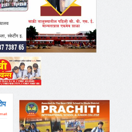
रोप
mail