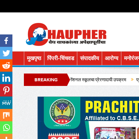
मुखपृष्ठ
पिंपरी-चिंचवड
संपादकीय
आरोग्य
मनोरंज
रुतत्वाचा गौरव प्रचिती इंटरनॅशनल स्कूलचा प्रेरणादायी उपक्रम
BREAKING
प्रचिती पब्लिक स्क
NEWS